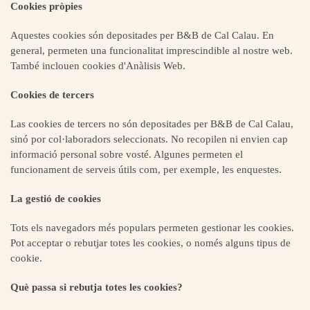
Cookies pròpies
Aquestes cookies són depositades per
B&B de
Cal Calau
. En
general, permeten una funcionalitat imprescindible al nostre web.
També inclouen cookies d'Anàlisis Web.
Cookies de tercers
Las cookies de tercers no són depositades per
B&B de
Cal Calau
,
sinó por col·laboradors seleccionats. No recopilen ni envien cap
informació personal sobre vosté. Algunes permeten el
funcionament de serveis útils com, per exemple, les enquestes.
La gestió de cookies
Tots els navegadors més populars permeten gestionar les cookies.
Pot acceptar o rebutjar totes les cookies, o només alguns tipus de
cookie.
Què passa si rebutja totes les cookies?