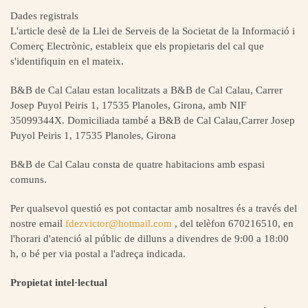
Dades registrals
L'article desè de la Llei de Serveis de la Societat de la Informació i
Comerç Electrònic, estableix que els propietaris del cal que
s'identifiquin en el mateix.‎
B&B de
Cal Calau
estan localitzats a
B&B de
Cal Calau
, Carrer
Josep Puyol Peiris 1, 17535 Planoles, Girona, amb NIF
35099344X. Domiciliada també a
B&B de
Cal Calau,Carrer Josep
Puyol Peiris 1, 17535 Planoles, Girona
B&B de
Cal Calau
consta de quatre habitacions amb espasi
comuns.
Per qualsevol questió es pot contactar amb nosaltres és a través del
nostre email
fdezvictor@hotmail.com
, del telèfon 670216510, en
l'horari d'atenció al públic de dilluns a divendres de ‎‎9:00 a 18:00
h, o bé per via postal a l'adreça indicada.‎
Propietat intel·lectual