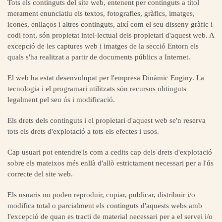
Tots els continguts del site web, entenent per continguts a títol
merament enunciatiu els textos, ‎fotografies, gràfics, imatges,
icones, enllaços i altres continguts, així com el seu disseny gràfic i
codi font, són ‎propietat intel·lectual dels propietari d'aquest web. A
excepció de les captures web i imatges de la secció Entorn els
‎quals s'ha realitzat a partir de documents públics a ‎Internet.‎
El web ha estat desenvolupat per l'empresa Dinàmic Enginy. La
tecnologia i el programari utilitzats són recursos obtinguts
‎legalment pel seu ús i modificació.‎
Els drets dels continguts i el propietari d'aquest web se'n reserva
tots els drets d'explotació a tots els efectes i usos.‎
Cap usuari pot entendre'ls com a cedits cap dels drets d'explotació
sobre els mateixos més enllà d'allò ‎estrictament necessari per a l'ús
correcte del site web.‎
Els usuaris no poden reproduir, copiar, publicar, distribuir i/o
modifica total o parcialment els continguts ‎d'aquests webs amb
l'excepció de quan es tracti de material necessari per a el servei i/o