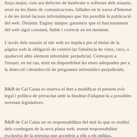
força major, com ara defectes de hardware o software dels usuaris,
error en les línies de ‎comunicacions, fallades en la xarxa d'Internet
o de les instal·lacions informàtiques que fan possible la ‎publicació
del web. Dinàmic Enginy tampoc garanteix que el funcionament
del web sigui constant, fiable i ‎correcte en tot moment. ‎
L'accés dels usuaris al site web no implica per al titular de la
pàgina web la obligació de control·lar l'absència ‎de virus, cucs, o
qualsevol altre element informàtic perjudicial. Correspon a
l'usuari, en tot cas, tenir en ‎disponiblitat les eines adequades per a
la detecció i desinfecció de programes informàtics perjudicials.‎
B&B de
Cal Calau
es reserva el dret a modificar el present avís
legal i política de privacitat amb la finalitat ‎d'adaptar-la a possibles
novetats legislatives.‎
B&B de
Cal Calau
no es responsabilitza del mal ús que es realitzi
dels continguts de la seva plana web, essent ‎responsabilitat
exclusiva de la persona que accedeix a ells o els utilitza.‎