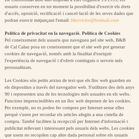
usuaris conserven en tot moment la possibilitat ‎d'exercir els drets
d'accés, oposició, rectificació i cancel·lació de les seves dades que
podran exercir mitjançant ‎l'email:
fdezvictor@hotmail.com
Política de privacitat en la navegació. Política de Cookies
Pel coneixement dels usuaris que navegueu pel site web,
B&B
de
Cal Calau
posa en coneixement que el site ‎web pot generar
cookies de navegació, només amb la finalitat d'enriquir
l'experiència de navegació i ‎d'oferir continguts o serveis més
personalitzats.‎
Les Cookies són petits arxius de text que els lloc web guarden en
els dispositius a través del navegador web. S'utilitzen des dels anys
90 i representen una de les tecnologies més usuades en els webs.
Funcions imprescindibles en un lloc web depenen de les cookies.
Per exemple, no es poden fer compres per Internet sense elles
perquè s'usen per recordar els articles afegits a una cistella de
compra. També faciliten la recepcció per Internet d'informació i
publicitat rellevant i interessant pels usuaris dels webs. Les cookies
que usem no recopilen cap altre dada personal sobre els usuaris