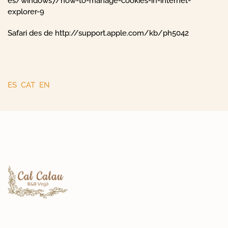
es/windows7/how-to-manage-cookies-in-internet-
explorer-9
Safari des de
http://support.apple.com/kb/ph5042
ES
CAT
EN