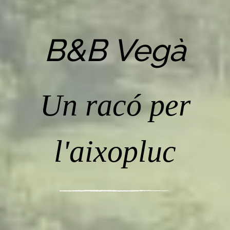
B&B Vegà
Un racó per
l'aixopluc