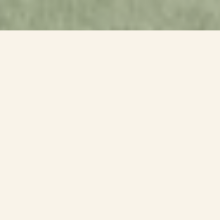
“
Cal Calau
és una casa de pagès amb
molta història enclavada en un petit
veïnat fora del nucli principal
de Planoles anomenat Les Casetes a 15’
caminant de l’estació de tren i del
municipi.
Us oferim 3 acollidores habitacions en
un entorn de muntanya fantàstic entre